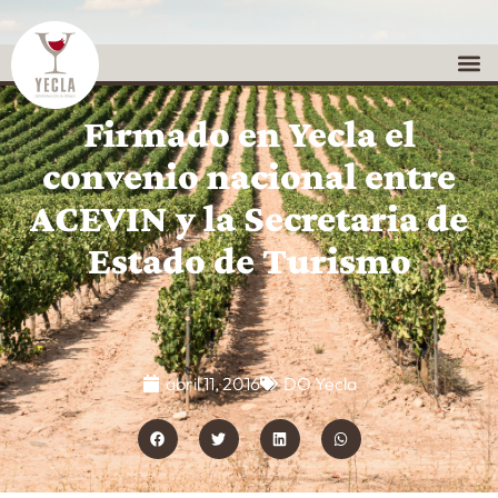
Firmado en Yecla el
convenio nacional entre
ACEVIN y la Secretaria de
Estado de Turismo
abril 11, 2016
DO Yecla