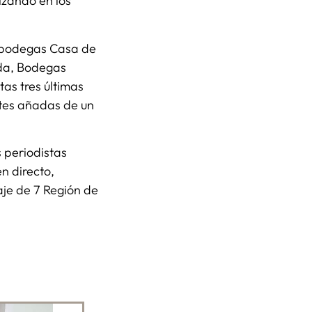
izando en los
e bodegas Casa de
da, Bodegas
as tres últimas
ntes añadas de un
 periodistas
n directo,
je de 7 Región de