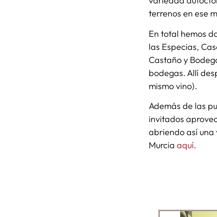
variedad autócton
terrenos en ese
En total hemos d
las Especias, Ca
Castaño y Bodegas
bodegas. Allí des
mismo vino).
Además de las pub
invitados aprovec
abriendo así una
Murcia
aquí
.