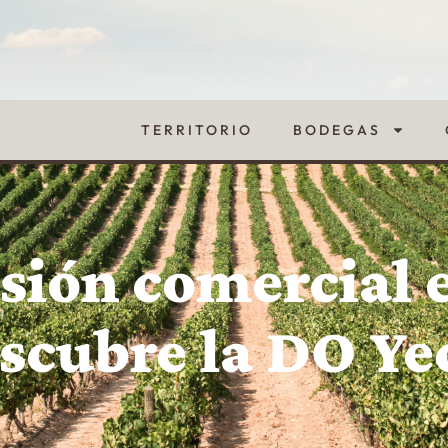
TERRITORIO
BODEGAS
sión comercial 
scubre la DO Ye