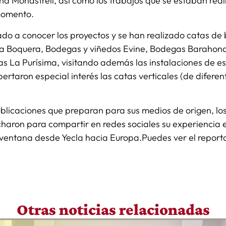
a Monastrell, así como los trabajos que se estaban real
 momento.
ado a conocer los proyectos y se han realizado catas d
sa Boquera, Bodegas y viñedos Evine, Bodegas Barahon
 La Purísima, visitando además las instalaciones de est
pertaron especial interés las catas verticales (de difere
licaciones que preparan para sus medios de origen, los
haron para compartir en redes sociales su experiencia e
 ventana desde Yecla hacia Europa.Puedes ver el reporta
Otras noticias relacionadas