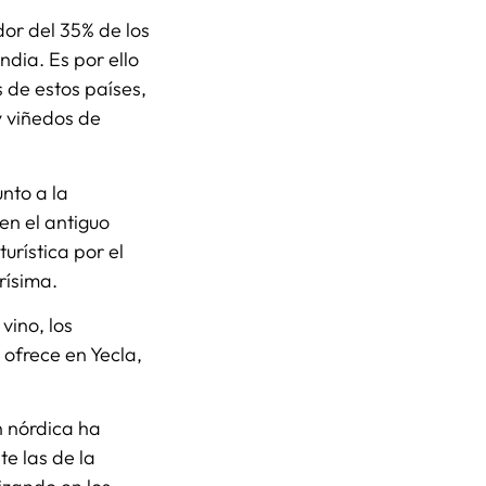
or del 35% de los
dia. Es por ello
 de estos países,
y viñedos de
nto a la
en el antiguo
urística por el
rísima.
vino, los
ofrece en Yecla,
n nórdica ha
e las de la