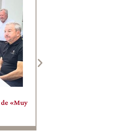
mayo 20, 2026
DO Yecla
,
Eventos
La DOP Yecla participa en la p
Originales Región de Murcia
Leer más
n de «Muy