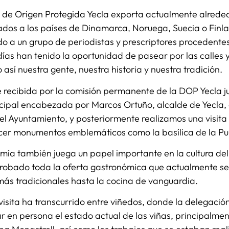
de Origen Protegida Yecla exporta actualmente alreded
ados a los países de Dinamarca, Noruega, Suecia o Finlan
o a un grupo de periodistas y prescriptores procedentes
días han tenido la oportunidad de pasear por las calles 
así nuestra gente, nuestra historia y nuestra tradición.
 recibida por la comisión permanente de la DOP Yecla ju
cipal encabezada por Marcos Ortuño, alcalde de Yecla, 
el Ayuntamiento, y posteriormente realizamos una visita t
cer monumentos emblemáticos como la basílica de la Pu
ía también juega un papel importante en la cultura del 
robado toda la oferta gastronómica que actualmente se 
más tradicionales hasta la cocina de vanguardia.
visita ha transcurrido entre viñedos, donde la delegació
en persona el estado actual de las viñas, principalment